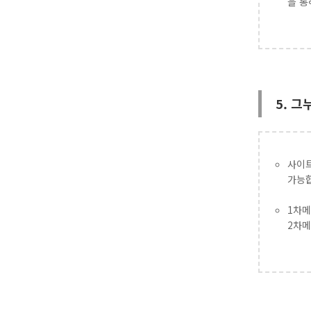
을 통
5. 
사이트
가능
1차
2차메