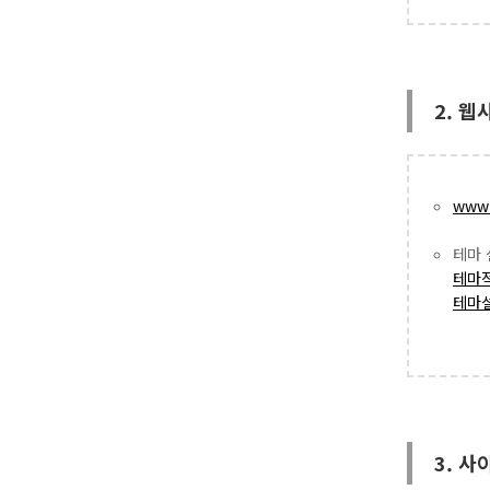
2. 
www.
테마 
테마적용
테마설정
3. 